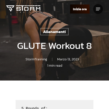
Skip
Menu
to
Inizia ora
Close
main
Menu
content
Allenamenti
GLUTE Workout 8
StormTraining
Marzo 13, 2023
1 min read
5 Rounds of:
