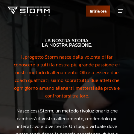
Skip
Menu
to
Inizia ora
Close
main
Menu
content
LA
NOSTRA
STORIA.
LA
NOSTRA
PASSIONE.
Il progetto Storm nasce dalla volontà di far
conoscere a tutti la nostra più grande passione e i
nostri metodi di allenamento. Oltre a essere due
coach qualificati, siamo soprattutto due atleti che
ogni giorno amano allenarsi, mettersi alla prova e
confrontarsi tra loro.
Nasce così Storm, un metodo rivoluzionario che
cambierà il vostro allenamento, rendendolo più
interattivo e divertente. Un luogo virtuale dove
poter condividere le proprie esperienze, dubbi e