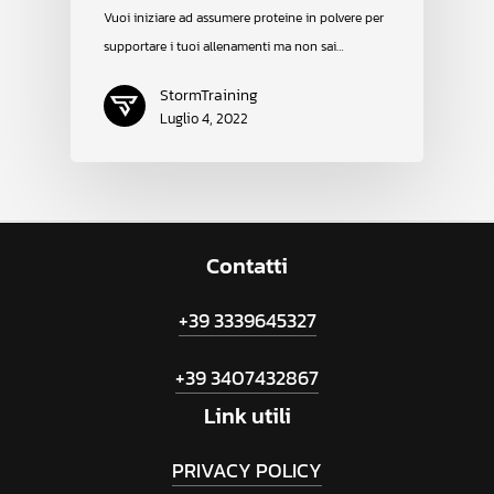
Vuoi iniziare ad assumere proteine in polvere per
supportare i tuoi allenamenti ma non sai…
StormTraining
Luglio 4, 2022
Contatti
+39 3339645327
+39 3407432867
Link
utili
PRIVACY POLICY