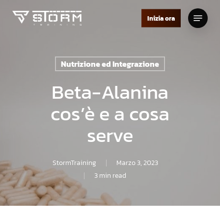
Skip
Menu
to
Inizia ora
Close
main
Menu
content
Nutrizione ed Integrazione
Beta-Alanina
cos’è e a cosa
serve
StormTraining
Marzo 3, 2023
3 min read