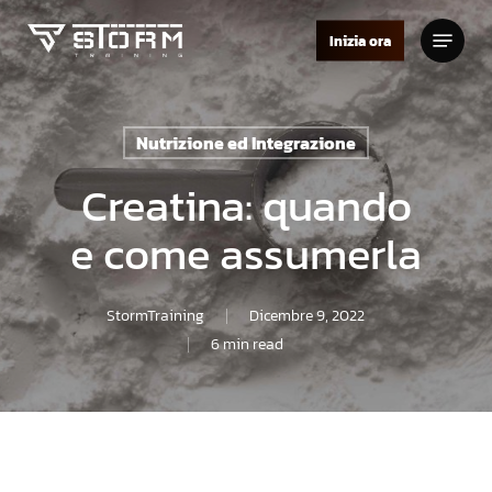
Skip
Menu
to
Inizia ora
Close
main
Menu
content
Nutrizione ed Integrazione
Creatina: quando
e come assumerla
StormTraining
Dicembre 9, 2022
6 min read