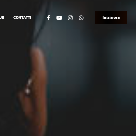
facebook
youtube
instagram
whatsapp
UB
CONTATTI
Inizia ora