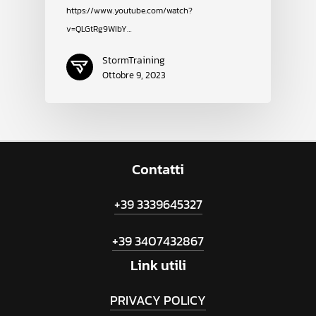
https://www.youtube.com/watch?
v=QLGtRg9WIbY…
StormTraining
Ottobre 9, 2023
Contatti
+39 3339645327
+39 3407432867
Link
utili
PRIVACY POLICY