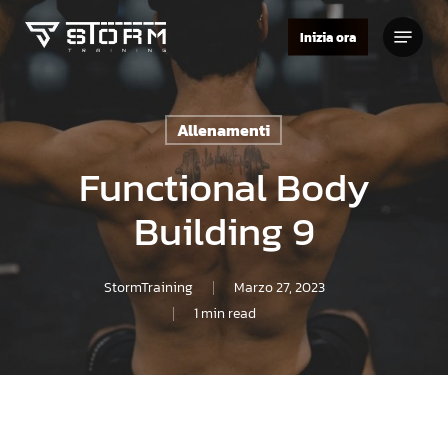
Skip
Menu
to
Inizia ora
Close
main
Menu
content
Allenamenti
Functional Body
Building 9
StormTraining
Marzo 27, 2023
1 min read