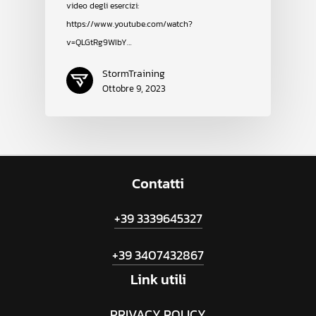
video degli esercizi:
https://www.youtube.com/watch?
v=QLGtRg9WIbY…
StormTraining
Ottobre 9, 2023
Contatti
+39 3339645327
+39 3407432867
Link
utili
PRIVACY POLICY