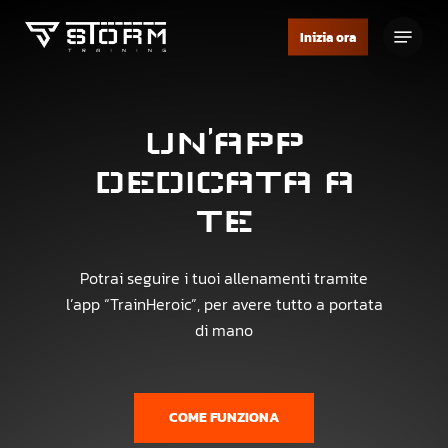
Skip
Menu
to
Inizia ora
Close
main
Menu
content
UN’APP
DEDICATA
A
TE
Potrai seguire i tuoi allenamenti tramite
l’app “TrainHeroic”, per avere tutto a portata
di mano
COME FUNZIONA