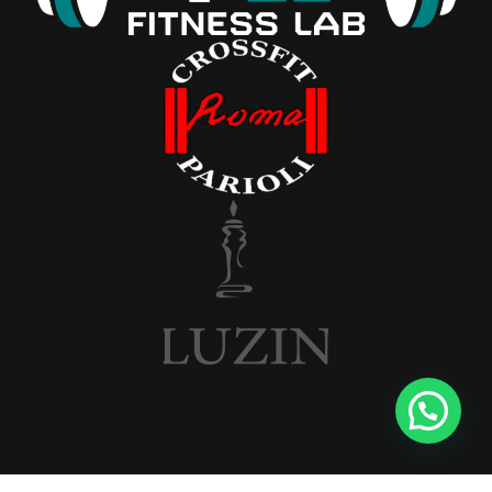
Iscriviti
alla
Newsletter
e
non
perderti
i
nostri