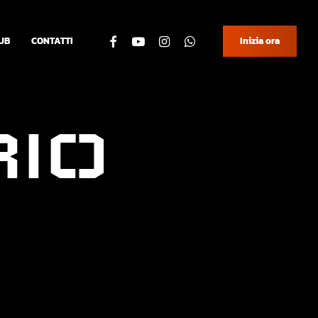
facebook
youtube
instagram
whatsapp
UB
CONTATTI
Inizia ora
R
I
O