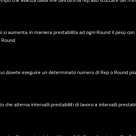
l tempo che avanza dalla fine dell’ultima rep allo scoccare del mi
ui si aumenta in maniera prestabilita ad ogni Round il peso con 
i Round
n cui dovete eseguire un determinato numero di Rep o Round pi
e alterna intervalli prestabiliti di lavoro a intervalli prestabi