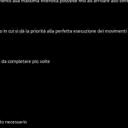
to alla massima intensità possibile fino ad arrivare allo sfi
 in cui si dà la priorità alla perfetta esecuzione dei movimenti 
i da completare più volte
to necessario