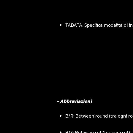
TABATA: Specifica modalità di inte
– Abbreviazioni
B/R: Between round (tra ogni r
B/S: Between set (tra ogni set)