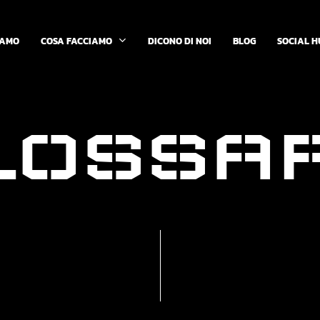
COSA FACCIAMO
IAMO
DICONO DI NOI
BLOG
SOCIAL H
L
O
S
S
A