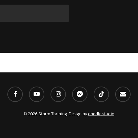
facebook
youtube
instagram
messenger
tiktok
email
© 2026 Storm Training. Design by
doodle studio