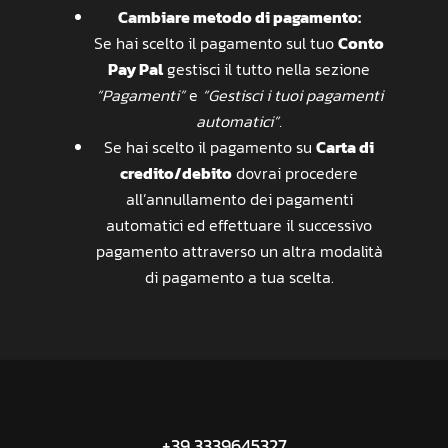
Cambiare metodo di pagamento:
Se hai scelto il pagamento sul tuo
Conto
Pay Pal
gestisci il tutto nella sezione
“Pagamenti”
e
“Gestisci i tuoi pagamenti
automatici”.
Se hai scelto il pagamento su
Carta di
credito/debito
dovrai procedere
all’annullamento dei pagamenti
automatici ed effettuare il successivo
pagamento attraverso un altra modalità
di pagamento a tua scelta.
+39 3339645327