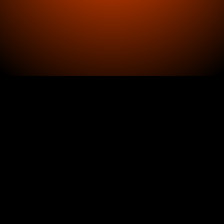
Termini e Condizioni di
abbonamento
PROVA UNA SETTIMANA
GRATIS